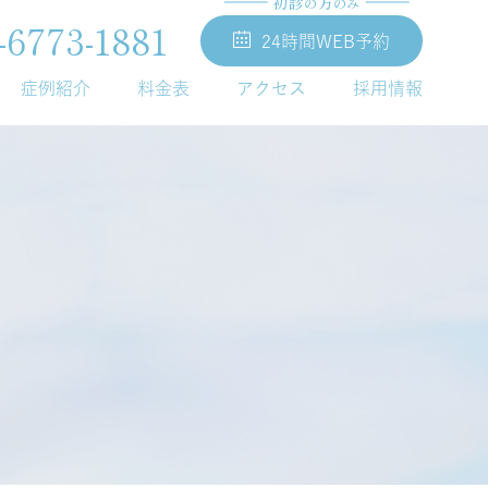
初診
方
の
のみ
-6773-1881
24時間WEB予約
症例紹介
料金表
アクセス
採用情報