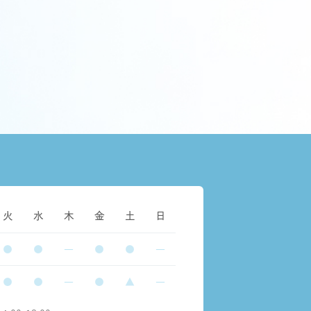
火
水
木
金
土
日
●
●
―
●
●
―
●
●
―
●
▲
―