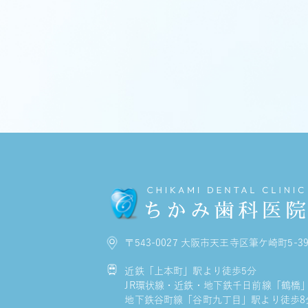
〒543-0027 大阪市天王寺区筆ケ崎町5-3
近鉄「上本町」駅より徒歩5分
JR環状線・近鉄・地下鉄千日前線「鶴橋
地下鉄谷町線「谷町九丁目」駅より徒歩8